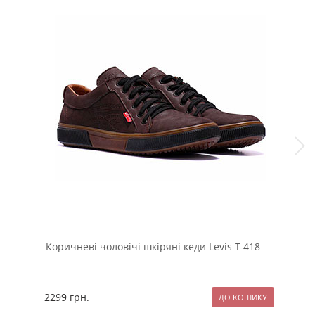
Коричневі чоловічі шкіряні кеди Levis Т-418
Тем
кап
2299
грн.
129