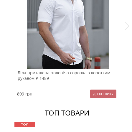
Біла приталена чоловіча сорочка з коротким
Бл
рукавом Р-1489
ко
899
грн.
10
ТОП ТОВАРИ