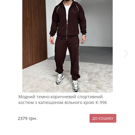
Модний темно-коричневий спортивний
Под
костюм з капюшоном вільного крою К-996
К-1
2379
грн.
289