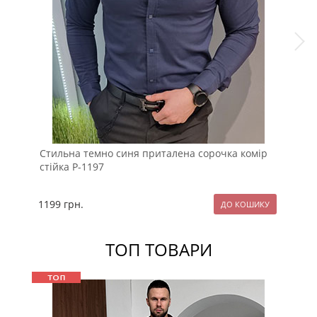
Стильна темно синя приталена сорочка комір
Чор
стійка Р-1197
рук
1199
грн.
89
ТОП ТОВАРИ