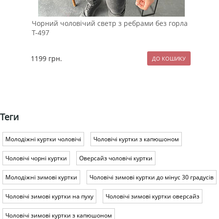
Чорний чоловічий светр з ребрами без горла
Чор
Т-497
1199
грн.
79
Теги
Молодіжні куртки чоловічі
Чоловічі куртки з капюшоном
Чоловічі чорні куртки
Оверсайз чоловічі куртки
Молодіжні зимові куртки
Чоловічі зимові куртки до мінус 30 градусів
Чоловічі зимові куртки на пуху
Чоловічі зимові куртки оверсайз
Чоловічі зимові куртки з капюшоном