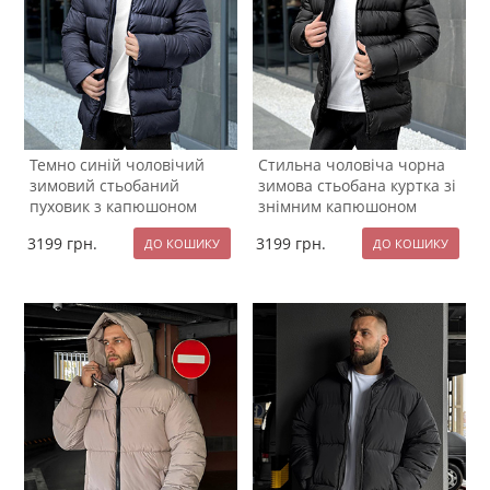
Темно синій чоловічий
Стильна чоловіча чорна
зимовий стьобаний
зимова стьобана куртка зі
пуховик з капюшоном
знімним капюшоном
К-1472
К-1471
3199
грн.
3199
грн.