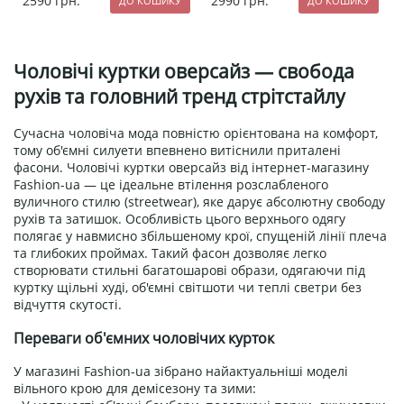
2590
грн.
2990
грн.
Чоловічі куртки оверсайз — свобода
рухів та головний тренд стрітстайлу
Сучасна чоловіча мода повністю орієнтована на комфорт,
тому об'ємні силуети впевнено витіснили приталені
фасони. Чоловічі куртки оверсайз від інтернет-магазину
Fashion-ua — це ідеальне втілення розслабленого
вуличного стилю (streetwear), яке дарує абсолютну свободу
рухів та затишок. Особливість цього верхнього одягу
полягає у навмисно збільшеному крої, спущеній лінії плеча
та глибоких проймах. Такий фасон дозволяє легко
створювати стильні багатошарові образи, одягаючи під
куртку щільні худі, об'ємні світшоти чи теплі светри без
відчуття скутості.
Переваги об'ємних чоловічих курток
У магазині Fashion-ua зібрано найактуальніші моделі
вільного крою для демісезону та зими: