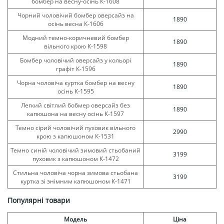
бомбер на весну-осінь К-1608
Чорний чоловічий бомбер оверсайз на
1890
осінь весна К-1606
Модний темно-коричневий бомбер
1890
вільного крою К-1598
Бомбер чоловічий оверсайз у кольорі
1890
графіт К-1596
Чорна чоловіча куртка бомбер на весну
1890
осінь К-1595
Легкий світлий бобмер оверсайз без
1890
капюшона на весну осінь К-1597
Темно сірий чоловічий пуховик вільного
2990
крою з капюшоном К-1531
Темно синій чоловічий зимовий стьобаний
3199
пуховик з капюшоном К-1472
Стильна чоловіча чорна зимова стьобана
3199
куртка зі знімним капюшоном К-1471
Популярні товари
Модель
Ціна