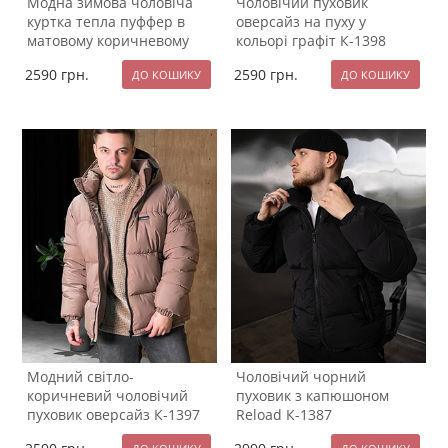
Модна зимова чоловіча
Чоловічий пуховик
куртка тепла пуффер в
оверсайз на пуху у
матовому коричневому
кольорі графіт К-1398
кольорі К-1401
2590
грн.
2590
грн.
Модний світло-
Чоловічий чорний
коричневий чоловічий
пуховик з капюшоном
пуховик оверсайз К-1397
Reload К-1387