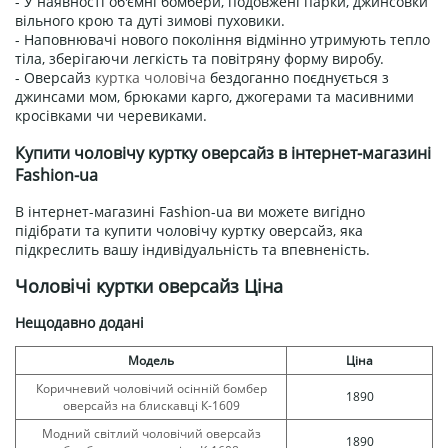
- У наявності об'ємні бомбери, подовжені парки, джинсовки
вільного крою та дуті зимові пуховики.
- Наповнювачі нового покоління відмінно утримують тепло
тіла, зберігаючи легкість та повітряну форму виробу.
- Оверсайз
куртка чоловіча
бездоганно поєднується з
джинсами мом, брюками карго, джогерами та масивними
кросівками чи черевиками.
Купити чоловічу куртку оверсайз в інтернет-магазині
Fashion-ua
В інтернет-магазині Fashion-ua ви можете вигідно
підібрати та купити чоловічу куртку оверсайз, яка
підкреслить вашу індивідуальність та впевненість.
Чоловічі куртки оверсайз Ціна
Нещодавно додані
Модель
Ціна
Коричневий чоловічий осінній бомбер
1890
оверсайз на блискавці К-1609
Модний світлий чоловічий оверсайз
1890