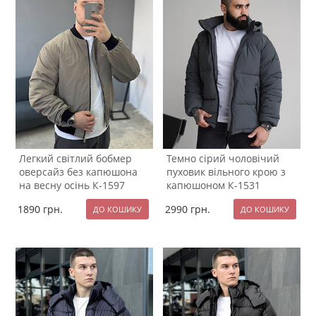
Легкий світлий бобмер
Темно сірий чоловічий
оверсайз без капюшона
пуховик вільного крою з
на весну осінь К-1597
капюшоном К-1531
1890
грн.
2990
грн.