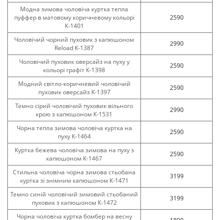
Модна зимова чоловіча куртка тепла
пуффер в матовому коричневому кольорі
2590
К-1401
Чоловічий чорний пуховик з капюшоном
2990
Reload К-1387
Чоловічий пуховик оверсайз на пуху у
2590
кольорі графіт К-1398
Модний світло-коричневий чоловічий
2590
пуховик оверсайз К-1397
Темно сірий чоловічий пуховик вільного
2990
крою з капюшоном К-1531
Чорна тепла зимова чоловіча куртка на
2590
пуху К-1464
Куртка бежева чоловіча зимова на пуху з
2590
капюшоном К-1467
Стильна чоловіча чорна зимова стьобана
3199
куртка зі знімним капюшоном К-1471
Темно синій чоловічий зимовий стьобаний
3199
пуховик з капюшоном К-1472
Чорна чоловіча куртка бомбер на весну