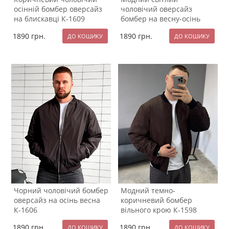
осінній бомбер оверсайз
чоловічий оверсайз
на блискавці К-1609
бомбер на весну-осінь
К-1608
1890
грн.
1890
грн.
Чорний чоловічий бомбер
Модний темно-
оверсайз на осінь весна
коричневий бомбер
К-1606
вільного крою К-1598
1890
грн.
1890
грн.