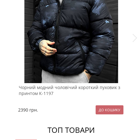
Чорний модний чоловічий короткий пуховик з
Зи
принтом К-1197
ка
2390
грн.
27
ТОП ТОВАРИ