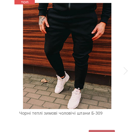
Чорні теплі зимові чоловічі штани Б-309
Кор
зим