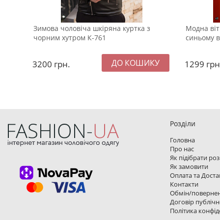
Зимова чоловіча шкіряна куртка з
Модна ві
чорним хутром К-761
синьому в
3200
грн.
1299
грн
Розділи
Головна
Про нас
Як підібрати ро
Як замовити
Оплата та Доста
Контакти
Обмін/поверне
Договір публічн
Політика конфід