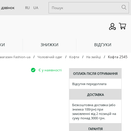
RU
UA
КИ
ЗНИЖКИ
ВІДГУКИ
/
/
/
/
Кофта 2545
-магазин Fashion-ua
Чоловічий одяг
Кофти
На змійці
Є у наявності
ОПЛАТА ПІСЛЯ ОТРИМАННЯ
Відсутня передоплата
ДОСТАВКА
Безкоштовна доставка (або
знижка 100грн) при
замовленні від 2 позицій на
суму понад 3000 грн.
ГАРАНТІЯ