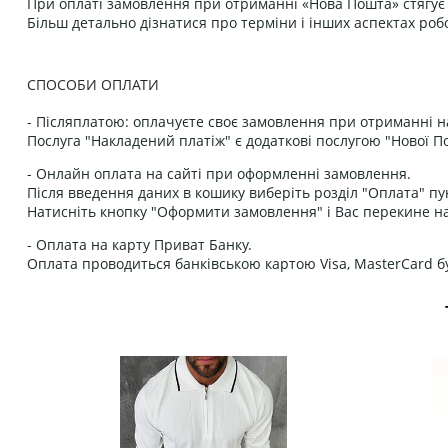
При оплаті замовлення при отриманні «Нова Пошта» стягує к
Більш детально дізнатися про терміни і інших аспектах роб
СПОСОБИ ОПЛАТИ
- Післяплатою: оплачуєте своє замовлення при отриманні н
Послуга "Накладений платіж" є додаткові послугою "Нової П
- Онлайн оплата на сайті при оформленні замовлення.
Після введення даних в кошику виберіть розділ "Оплата" пу
Натисніть кнопку "Оформити замовлення" і Вас перекине на
- Оплата на карту Приват Банку.
Оплата проводиться банківською картою Visa, MasterCard бу