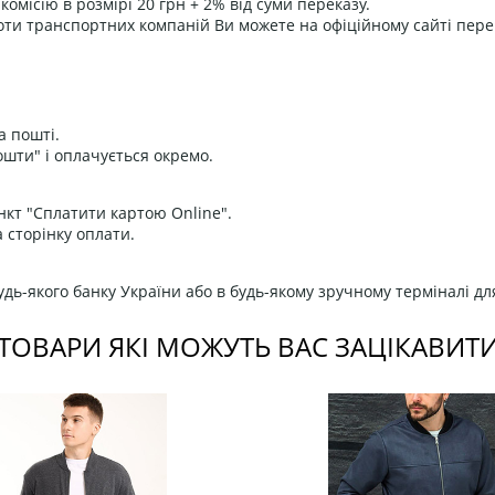
омісію в розмірі 20 грн + 2% від суми переказу.
оти транспортних компаній Ви можете на офіційному сайті пере
а пошті.
ошти" і оплачується окремо.
нкт "Сплатити картою Online".
 сторінку оплати.
дь-якого банку України або в будь-якому зручному терміналі дл
ТОВАРИ ЯКІ МОЖУТЬ ВАС ЗАЦІКАВИТ