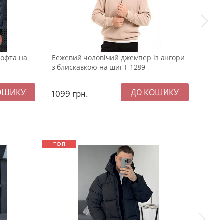
кофта на
Бежевий чоловічий джемпер із ангори
Беже
з блискавкою на шиї Т-1289
весн
1099
грн.
114