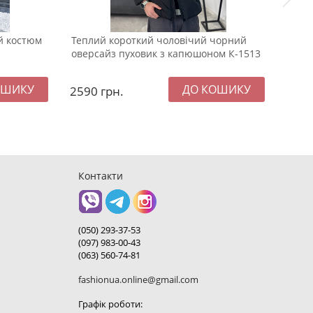
й костюм
Теплий короткий чоловічий чорний
Замш
оверсайз пуховик з капюшоном К-1513
Т-721
2590
грн.
299
Контакти
(050) 293-37-53
(097) 983-00-43
(063) 560-74-81
fashionua.online@gmail.com
Графік роботи: