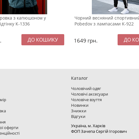
тровка з капюшоном у
Чорний весняний спортивни
ідтінку К-1336
Pobedov з лампасами К-922
.
1649
грн.
Каталог
Чоловічий одяг
Чоловічі аксесуари
змір
Чоловіче взуття
Новинки
вка
Знижки
Відгуки
ння
Україна, м. Харкiв
ої оферти
ФОП Зачепа Сергій Ігорович
енційності