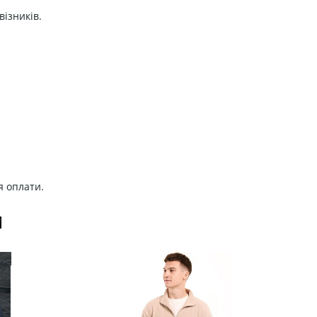
візників.
я оплати.
И