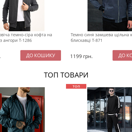
овіча темно-сіра кофта на
Темно синя замшева щільна 
з ангори Т-1286
блискавці Т-871
.
1199
грн.
ТОП ТОВАРИ