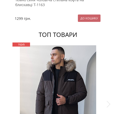
блискавці Т-1163
бл
1299
грн.
16
ТОП ТОВАРИ