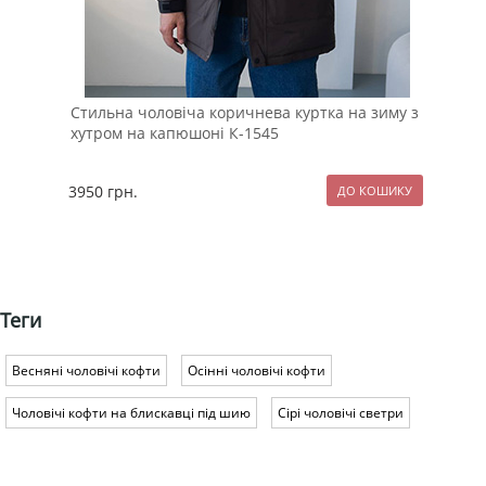
Стильна чоловіча коричнева куртка на зиму з
Мод
хутром на капюшоні К-1545
К-3
3950
грн.
229
Теги
Весняні чоловічі кофти
Осінні чоловічі кофти
Чоловічі кофти на блискавці під шию
Сірі чоловічі светри