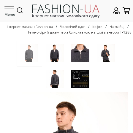
Меню
/
/
/
/
Інтернет-магазин Fashion-ua
Чоловічий одяг
Кофти
На змійці
Темно сірий джемпер з блискавкою на шиї з ангори Т-1288