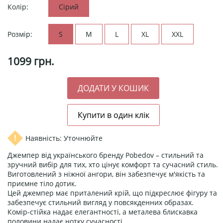
Колір:
Сірий
Розмір:
S
M
L
XL
XXL
1099
грн.
Наявність: Уточнюйте
Джемпер від українського бренду Pobedov – стильний та
зручний вибір для тих, хто цінує комфорт та сучасний стиль.
Виготовлений з ніжної ангори, він забезпечує м'якість та
приємне тіло дотик.
Цей джемпер має приталений крій, що підкреслює фігуру та
забезпечує стильний вигляд у повсякденних образах.
Комір-стійка надає елегантності, а металева блискавка
половини надає нотку сучасності.