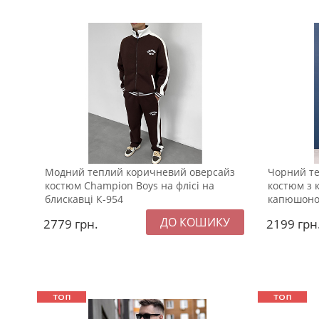
Модний теплий коричневий оверсайз
Чорний те
костюм Champion Boys на флісі на
костюм з 
блискавці К-954
капюшоно
2779
грн.
2199
грн