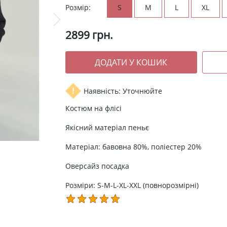
Розмір:
S
M
L
XL
2899
грн.
Наявність: Уточнюйте
Костюм на флісі
Якісний матеріал пеньє
Матеріал: бавовна 80%, поліестер 20%
Оверсайз посадка
Розміри: S-M-L-XL-XXL (повнорозмірні)