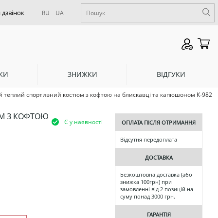
RU
UA
КИ
ЗНИЖКИ
ВІДГУКИ
 теплий спортивний костюм з кофтою на блискавці та капюшоном К-982
М З КОФТОЮ
Є у наявності
ОПЛАТА ПІСЛЯ ОТРИМАННЯ
Відсутня передоплата
ДОСТАВКА
Безкоштовна доставка (або
знижка 100грн) при
замовленні від 2 позицій на
суму понад 3000 грн.
ГАРАНТІЯ