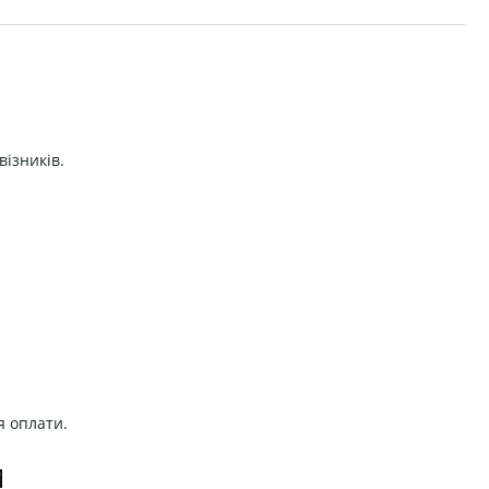
візників.
я оплати.
И