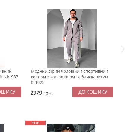
тивний
Модний сірий чоловічий спортивний
Світ
інь К-987
костюм з капюшоном та блискавками
кос
К-1025
К-99
2379
грн.
237