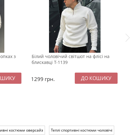
опках з
Білий чоловічий світшот на флісі на
Чорн
блискавці Т-1139
Б-46
1299
грн.
109
тивні костюми оверсайз
Теплі спортивні костюми чоловічі