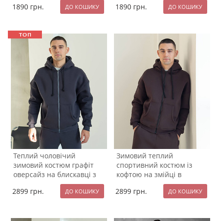
1890
грн.
1890
грн.
Теплий чоловічий
Зимовий теплий
зимовий костюм графіт
спортивний костюм із
оверсайз на блискавці з
кофтою на змійці в
капюшоном К-984
коричневому відтінку
2899
грн.
2899
грн.
К-983