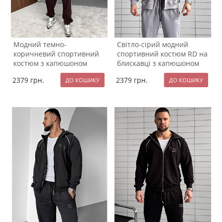
Модний темно-
Світло-сірий модний
коричневий спортивний
спортивний костюм RD на
костюм з капюшоном
блискавці з капюшоном
вільного крою К-996
К-995
2379
грн.
2379
грн.