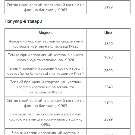
Світло сірий теплий спортивний костюм на
2199
флісі на блискавці К-963
Популярні товари
Модель
Ціна
Чоловічий чорний весняний спортивний
1890
костюм із кофтою на блискавці К-923
Темно сірий спортивний костюм вільного
1890
крою з худі та капюшоном К-926
Теплий чоловічий зимовий костюм графіт
2899
оверсайз на блискавці з капюшоном К-984
Теплий брендовий спортивний костюм
графіт з кофтою на блискавці та
3349
капюшоном К-958
Світло сірий теплий спортивний костюм на
2199
флісі на блискавці К-963
Зимовий теплий спортивний костюм із
кофтою на змійці в коричневому відтінку
2899
К-983
Чорний теплий спортивний костюм з