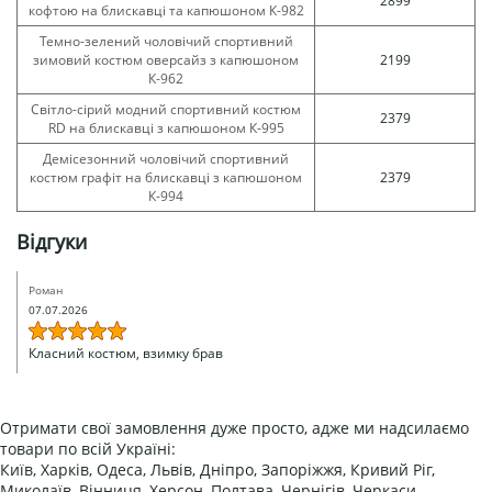
2899
кофтою на блискавці та капюшоном К-982
Темно-зелений чоловічий спортивний
зимовий костюм оверсайз з капюшоном
2199
К-962
Світло-сірий модний спортивний костюм
2379
RD на блискавці з капюшоном К-995
Демісезонний чоловічий спортивний
костюм графіт на блискавці з капюшоном
2379
К-994
Відгуки
Роман
07.07.2026
Класний костюм, взимку брав
Отримати свої замовлення дуже просто, адже ми надсилаємо
товари по всій Україні:
Київ, Харків, Одеса, Львів, Дніпро, Запоріжжя, Кривий Ріг,
Миколаїв, Вінниця, Херсон, Полтава, Чернігів, Черкаси,