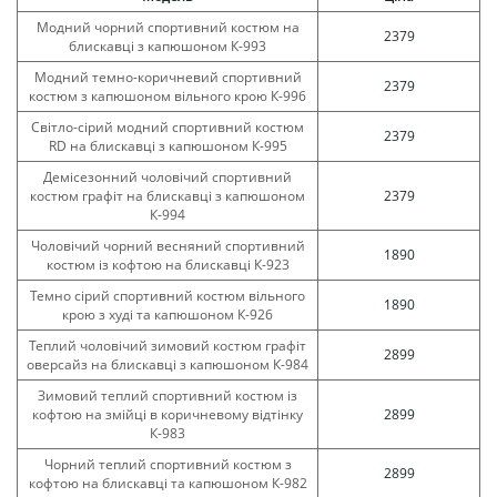
Модний чорний спортивний костюм на
2379
блискавці з капюшоном К-993
Модний темно-коричневий спортивний
2379
костюм з капюшоном вільного крою К-996
Світло-сірий модний спортивний костюм
2379
RD на блискавці з капюшоном К-995
Демісезонний чоловічий спортивний
костюм графіт на блискавці з капюшоном
2379
К-994
Чоловічий чорний весняний спортивний
1890
костюм із кофтою на блискавці К-923
Темно сірий спортивний костюм вільного
1890
крою з худі та капюшоном К-926
Теплий чоловічий зимовий костюм графіт
2899
оверсайз на блискавці з капюшоном К-984
Зимовий теплий спортивний костюм із
кофтою на змійці в коричневому відтінку
2899
К-983
Чорний теплий спортивний костюм з
2899
кофтою на блискавці та капюшоном К-982