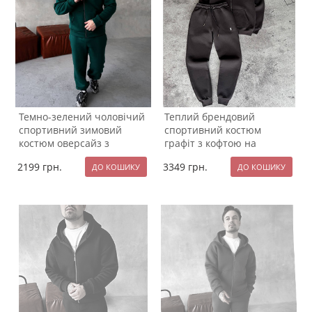
Темно-зелений чоловічий
Теплий брендовий
спортивний зимовий
спортивний костюм
костюм оверсайз з
графіт з кофтою на
капюшоном К-962
блискавці та капюшоном
2199
грн.
3349
грн.
К-958