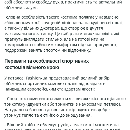
собі абсолютну свободу рухів, практичність та актуальний
об'ємний силует.
Головна особливість такого костюма полягає у навмисно
збільшеному крої, спущеній лінії плеча на худі чи світшоті,
а також у вільних джогерах, що створює відчуття
максимального затишку. Це вибір активних чоловіків, які
прагнуть виглядати стильно, але не готові йти на
компроміси з особистим комфортом під час прогулянок,
подорожей, занять спортом чи відпочинку.
Переваги та особливості спортивних
костюмів вільного крою
У каталозі Fashion-ua представлений великий вибір
об'ємних спортивних комплектів, які відповідають
найвищим європейським стандартам якості:
- Спорт костюми виготовляються з високоякісного щільного
трикотажу (двунитки або тринитки з начосом чи петлею).
Натуральна бавовна дозволяє шкірі «дихати», добре
утримує тепло та є стійкою до зношування.
- Вільний крій не обмежує рухів, а еластичні манжети на