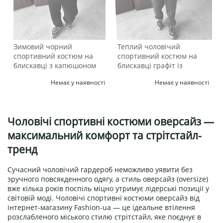
Зимовий чорний
Теплий чоловічий
спортивний костюм на
спортивний костюм на
блискавці з капюшоном
блискавці графіт із
на флісі К-961
капюшоном на флісі К-960
Немає у наявності
Немає у наявності
Чоловічі спортивні костюми оверсайз —
максимальний комфорт та стрітстайл-
тренд
Сучасний чоловічий гардероб неможливо уявити без
зручного повсякденного одягу, а стиль оверсайз (oversize)
вже кілька років поспіль міцно утримує лідерські позиції у
світовій моді. Чоловічі спортивні костюми оверсайз від
інтернет-магазину Fashion-ua — це ідеальне втілення
розслабленого міського стилю стрітстайл, яке поєднує в