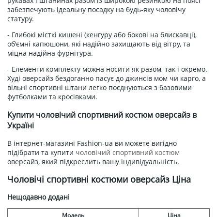
рукавах і штанинах разом із широкою резинкою на поясі
забезпечують ідеальну посадку на будь-яку чоловічу
статуру.
- Глибокі місткі кишені (кенгуру або бокові на блискавці),
об'ємні капюшони, які надійно захищають від вітру, та
міцна надійна фурнітура.
- Елементи комплекту можна носити як разом, так і окремо.
Худі оверсайз бездоганно пасує до джинсів мом чи карго, а
вільні спортивні штани легко поєднуються з базовими
футболками та кросівками.
Купити чоловічий спортивний костюм оверсайз в
Україні
В інтернет-магазині Fashion-ua ви можете вигідно
підібрати та купити
чоловічий спортивний костюм
оверсайз, який підкреслить вашу індивідуальність.
Чоловічі спортивні костюми оверсайз Ціна
Нещодавно додані
Модель
Ціна