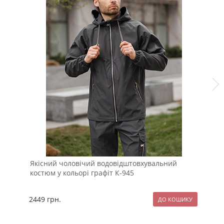
Якісний чоловічий водовідштовхувальний
Де
костюм у кольорі графіт К-945
гр
2449
грн.
23