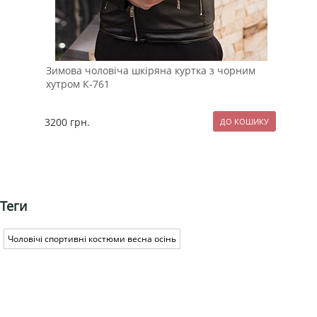
Зимова чоловіча шкіряна куртка з чорним
Тем
хутром К-761
сор
3200
грн.
89
Теги
Чоловічі спортивні костюми весна осінь