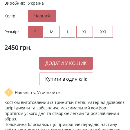
Виробник:
Україна
Колір:
Чорний
Розмір:
S
M
L
XL
XXL
2450
грн.
Наявність: Уточнюйте
Костюм виготовлений із тринитки петлі, матеріал дозволяє
шкірі дихати та забезпечує максимальний комфорт
протягом усього дня та створює легкий та розслаблений
образ.
Половинна блискавка, що прикрашає передню частину
кофти, не тільки надає стильного акценту, але й дозволяє