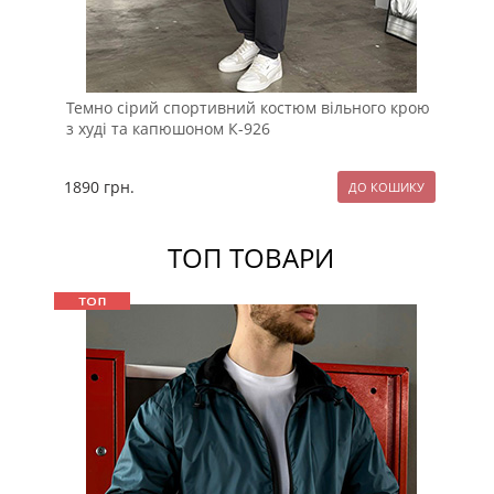
Темно сірий спортивний костюм вільного крою
Чо
з худі та капюшоном К-926
з 
1890
грн.
16
ТОП ТОВАРИ