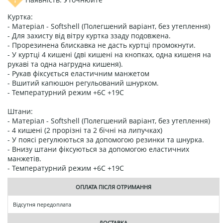
Куртка:
- Матеріал - Softshell (Полегшений варіант, без утеплення)
- Для захисту від вітру куртка ззаду подовжена.
- Прорезинена блискавка не дасть куртці промокнути.
- У куртці 4 кишені (дві кишені на кнопках, одна кишеня на
рукаві та одна нагрудна кишеня).
- Рукав фіксується еластичним манжетом
- Вшитий капюшон регульований шнурком.
- Температурний режим +6С +19С
Штани:
- Матеріал - Softshell (Полегшений варіант, без утеплення)
- 4 кишені (2 прорізні та 2 бічні на липучках)
- У поясі регулюються за допомогою резинки та шнурка.
- Внизу штани фіксуються за допомогою еластичних
манжетів.
- Температурний режим +6С +19С
ОПЛАТА ПІСЛЯ ОТРИМАННЯ
Відсутня передоплата
ДОСТАВКА