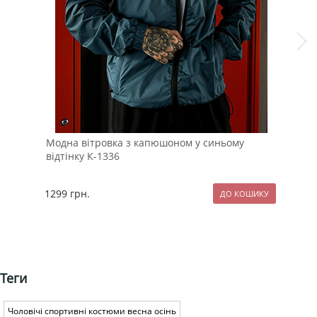
Модна вітровка з капюшоном у синьому
Кор
відтінку К-1336
1299
грн.
229
Теги
Чоловічі спортивні костюми весна осінь