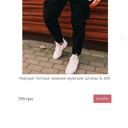
Черные теплые зимние мужские штаны Б-309
Чер
К-1
799
грн.
259