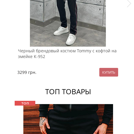
Черный брендовый костюм Tommy с кофтой на
Ст
змейке К-952
ко
3299
грн.
16
ТОП ТОВАРЫ