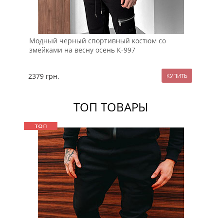
Модный черный спортивный костюм со
Че
змейками на весну осень К-997
ос
2379
грн.
23
ТОП ТОВАРЫ