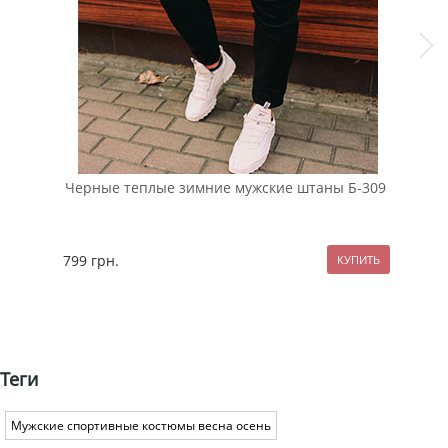
Черные теплые зимние мужские штаны Б-309
Кор
Т-4
799
грн.
229
Теги
Мужские спортивные костюмы весна осень