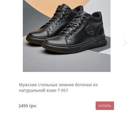
Мужские стильные зимние ботинки из
Тем
натуральной кожи Т-957
кап
2499
грн.
129