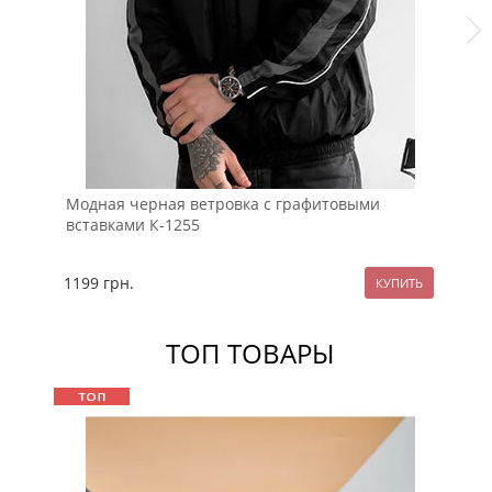
Модная черная ветровка с графитовыми
Че
вставками К-1255
К-
1199
грн.
12
ТОП ТОВАРЫ