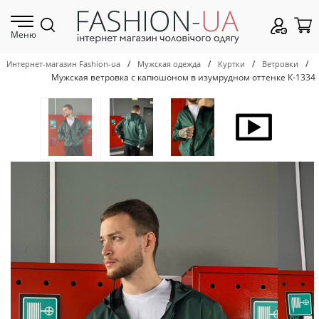
Меню
/
/
/
/
Интернет-магазин Fashion-ua
Мужская одежда
Куртки
Ветровки
Мужская ветровка с капюшоном в изумрудном оттенке К-1334