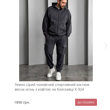
Темно сірий чоловічий спортивний костюм
Ко
весна осінь з кофтою на блискавці К-924
ка
1890
грн.
23