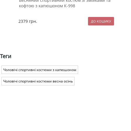
Весняний спортивний костюм зі змійками та
Біл
кофтою з капюшоном К-998
2379
грн.
64
Теги
Чоловічі спортивні костюми з капюшоном
Чоловічі спортивні костюми весна осінь