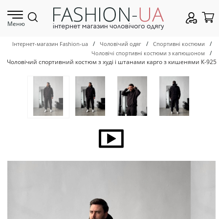
Меню
/
/
/
Інтернет-магазин Fashion-ua
Чоловічий одяг
Спортивні костюми
/
Чоловічі спортивні костюми з капюшоном
Чоловічий спортивний костюм з худі і штанами карго з кишенями К-925