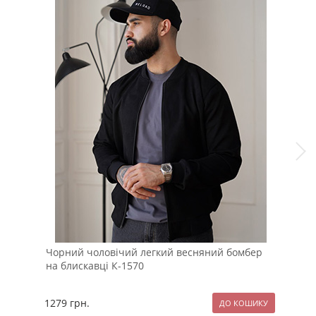
Чорний чоловічий легкий весняний бомбер
Теп
на блискавці К-1570
лам
1279
грн.
139