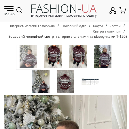
Меню
/
/
/
/
Інтернет-магазин Fashion-ua
Чоловічий одяг
Кофти
Светри
/
Светри з оленями
Бордовий чоловічий светр під горло з оленями та візерунками Т-1203