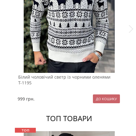
Білий чоловічий светр із чорними оленями
Чо
Т-1195
ол
999
грн.
99
ТОП ТОВАРИ