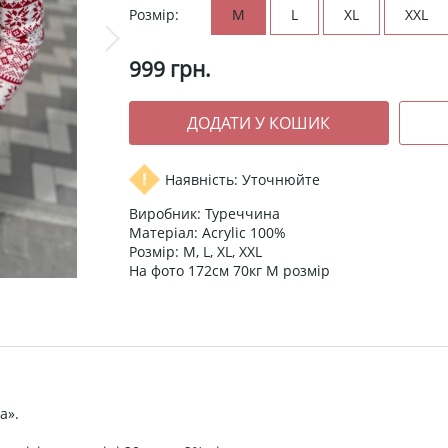
Розмір:
M
L
XL
XXL
999
грн.
Наявність: Уточнюйте
Виробник: Туреччина
Матеріал: Acrylic 100%
Розмір: M, L, XL, XXL
На фото 172см 70кг М розмір
а».