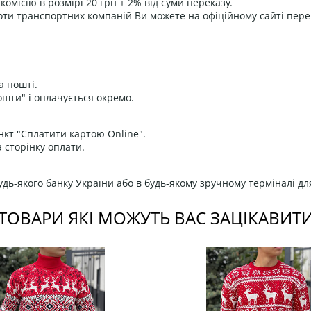
омісію в розмірі 20 грн + 2% від суми переказу.
оти транспортних компаній Ви можете на офіційному сайті пере
а пошті.
ошти" і оплачується окремо.
нкт "Сплатити картою Online".
 сторінку оплати.
дь-якого банку України або в будь-якому зручному терміналі дл
ТОВАРИ ЯКІ МОЖУТЬ ВАС ЗАЦІКАВИТ