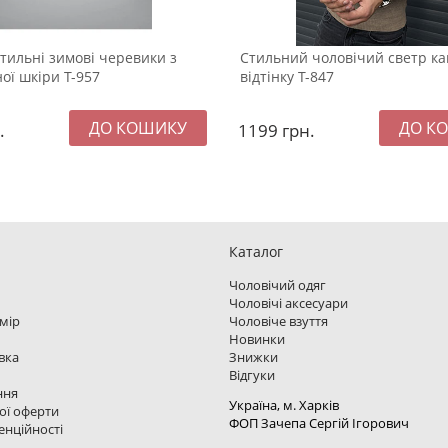
стильні зимові черевики з
Стильний чоловічий светр ка
ої шкіри Т-957
відтінку Т-847
.
1199
грн.
Каталог
Чоловічий одяг
Чоловічі аксесуари
змір
Чоловіче взуття
Новинки
вка
Знижки
Відгуки
ння
Україна, м. Харкiв
ої оферти
ФОП Зачепа Сергій Ігорович
енційності