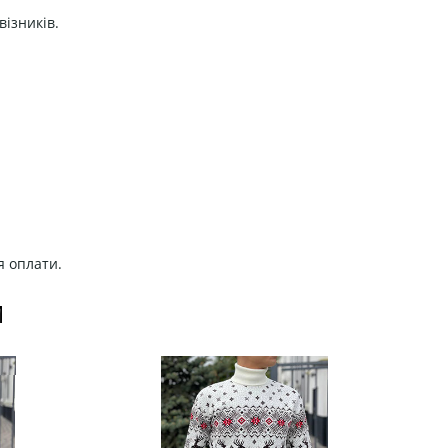
візників.
я оплати.
И