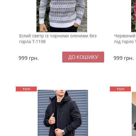
Білий светр із чорними оленями без
Червоний 
горла Т-1198
під горло 
999
грн.
999
грн.