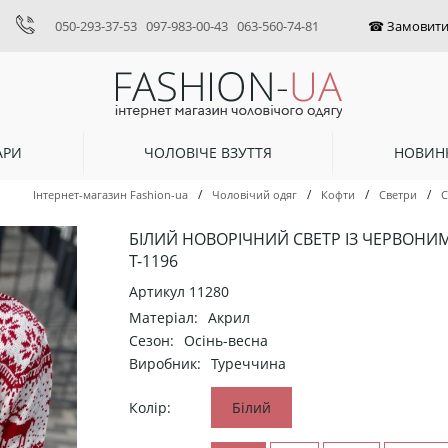
050-293-37-53
097-983-00-43
063-560-74-81
АРИ
ЧОЛОВІЧЕ ВЗУТТЯ
НОВИН
/
/
/
/
Інтернет-магазин Fashion-ua
Чоловічий одяг
Кофти
Светри
С
БІЛИЙ НОВОРІЧНИЙ СВЕТР ІЗ ЧЕРВОН
Т-1196
Артикул
11280
Матеріал:
Акрил
Сезон:
Осінь-весна
Виробник:
Туреччина
Колір:
Білий