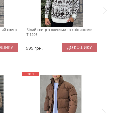
ний светр
Білий светр з оленями та сніжинками
Чорн
Т-1205
горл
999
грн.
99