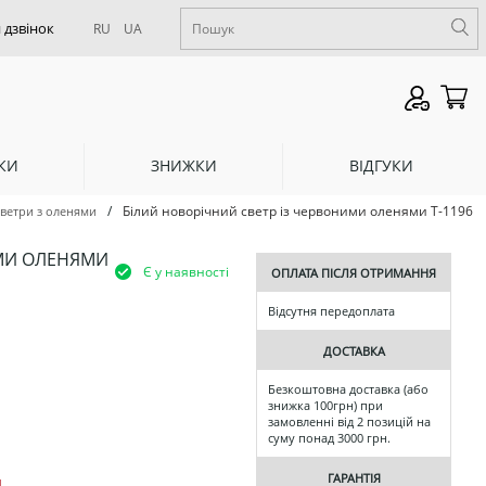
RU
UA
КИ
ЗНИЖКИ
ВІДГУКИ
/
Білий новорічний светр із червоними оленями Т-1196
ветри з оленями
ИМИ ОЛЕНЯМИ
Є у наявності
ОПЛАТА ПІСЛЯ ОТРИМАННЯ
Відсутня передоплата
ДОСТАВКА
Безкоштовна доставка (або
знижка 100грн) при
замовленні від 2 позицій на
суму понад 3000 грн.
ГАРАНТІЯ