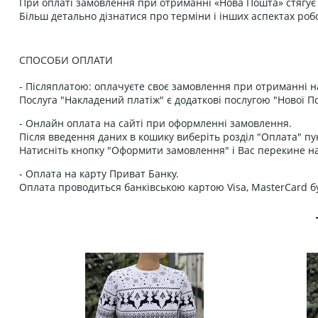
При оплаті замовлення при отриманні «Нова Пошта» стягує к
Більш детально дізнатися про терміни і інших аспектах роб
СПОСОБИ ОПЛАТИ
- Післяплатою: оплачуєте своє замовлення при отриманні н
Послуга "Накладений платіж" є додаткові послугою "Нової П
- Онлайн оплата на сайті при оформленні замовлення.
Після введення даних в кошику виберіть розділ "Оплата" пу
Натисніть кнопку "Оформити замовлення" і Вас перекине на
- Оплата на карту Приват Банку.
Оплата проводиться банківською картою Visa, MasterCard бу