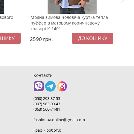
вового
Модна зимова чоловіча куртка тепла
Біла
пуффер в матовому коричневому
соро
кольорі К-1401
2590
грн.
899
Контакти
(050) 293-37-53
(097) 983-00-43
(063) 560-74-81
fashionua.online@gmail.com
Графік роботи: