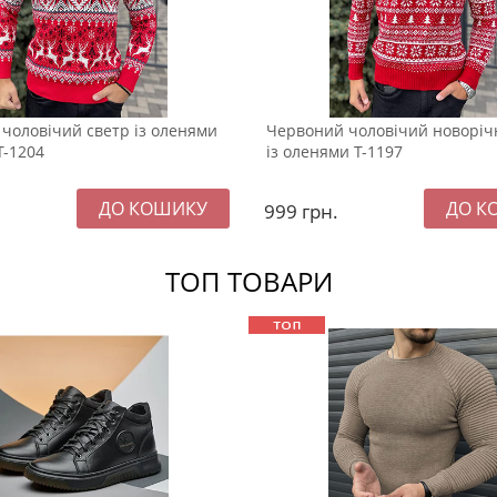
чоловічий светр із оленями
Червоний чоловічий новоріч
Т-1204
із оленями Т-1197
999
грн.
ТОП ТОВАРИ