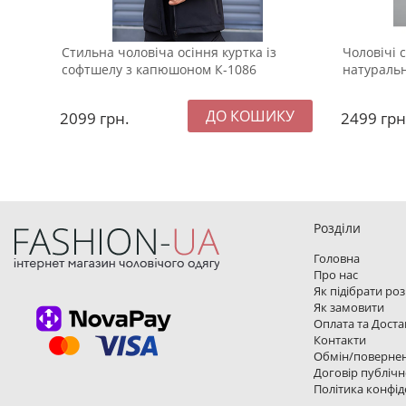
Стильна чоловіча осіння куртка із
Чоловічі 
софтшелу з капюшоном К-1086
натуральн
2099
грн.
2499
грн
Розділи
Головна
Про нас
Як підібрати ро
Як замовити
Оплата та Доста
Контакти
Обмін/поверне
Договір публічн
Політика конфід