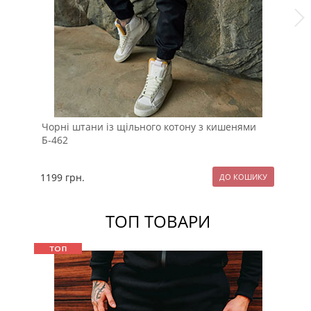
Чорні штани із щільного котону з кишенями
Св
Б-462
1199
грн.
15
ТОП ТОВАРИ