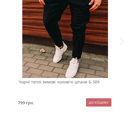
Чорні теплі зимові чоловічі штани Б-309
Чол
кор
799
грн.
269