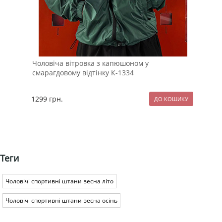
Чоловіча вітровка з капюшоном у
Чол
смарагдовому відтінку К-1334
110
1299
грн.
199
Теги
Чоловічі спортивні штани весна літо
Чоловічі спортивні штани весна осінь