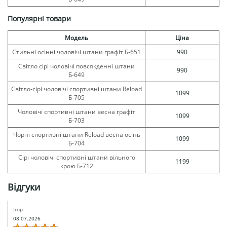
Популярні товари
Модель
Ціна
Стильні осінні чоловічі штани графіт Б-651
990
Світло сірі чоловічі повсякденні штани
990
Б-649
Світло-сірі чоловічі спортивні штани Reload
1099
Б-705
Чоловічі спортивні штани весна графіт
1099
Б-703
Чорні спортивні штани Reload весна осінь
1099
Б-704
Сірі чоловічі спортивні штани вільного
1199
крою Б-712
Відгуки
Ігор
08.07.2026