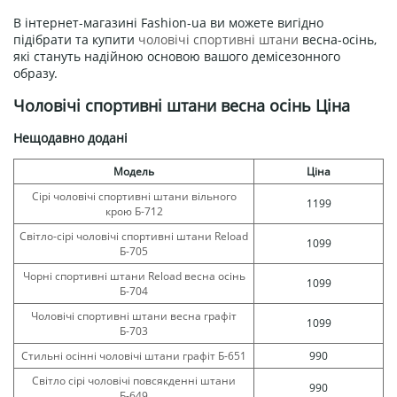
В інтернет-магазині Fashion-ua ви можете вигідно
підібрати та купити
чоловічі спортивні штани
весна-осінь,
які стануть надійною основою вашого демісезонного
образу.
Чоловічі спортивні штани весна осінь Ціна
Нещодавно додані
Модель
Ціна
Сірі чоловічі спортивні штани вільного
1199
крою Б-712
Світло-сірі чоловічі спортивні штани Reload
1099
Б-705
Чорні спортивні штани Reload весна осінь
1099
Б-704
Чоловічі спортивні штани весна графіт
1099
Б-703
Стильні осінні чоловічі штани графіт Б-651
990
Світло сірі чоловічі повсякденні штани
990
Б-649