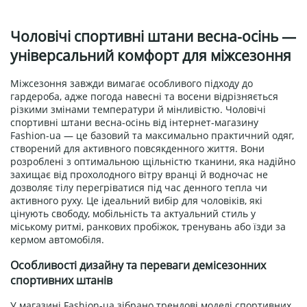
Чоловічі спортивні штани весна-осінь —
універсальний комфорт для міжсезоння
Міжсезоння завжди вимагає особливого підходу до
гардероба, адже погода навесні та восени відрізняється
різкими змінами температури й мінливістю. Чоловічі
спортивні штани весна-осінь від інтернет-магазину
Fashion-ua — це базовий та максимально практичний одяг,
створений для активного повсякденного життя. Вони
розроблені з оптимальною щільністю тканини, яка надійно
захищає від прохолодного вітру вранці й водночас не
дозволяє тілу перегріватися під час денного тепла чи
активного руху. Це ідеальний вибір для чоловіків, які
цінують свободу, мобільність та актуальний стиль у
міському ритмі, ранкових пробіжок, тренувань або їзди за
кермом автомобіля.
Особливості дизайну та переваги демісезонних
спортивних штанів
У магазині Fashion-ua зібрано трендові моделі спортивних