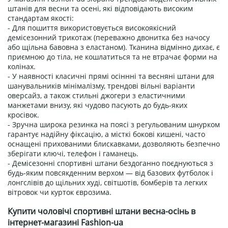
штанів для весни та осені, які відповідають високим
стандартам якості:
- Для пошиття використовується високоякісний
демісезонний трикотаж (переважно двонитка без начосу
або щільна бавовна з еластаном). Тканина відмінно дихає, є
приємною до тіла, не кошлатиться та не втрачає форми на
колінах.
- У наявності класичні прямі осіннні та весняні штани для
шанувальників мінімалізму, трендові вільні варіанти
оверсайз, а також стильні джогери з еластичними
манжетами внизу, які чудово пасують до будь-яких
кросівок.
- Зручна широка резинка на поясі з регульованим шнурком
гарантує надійну фіксацію, а місткі бокові кишені, часто
оснащені прихованими блискавками, дозволяють безпечно
зберігати ключі, телефон і гаманець.
- Демісезонні спортивні штани бездоганно поєднуються з
будь-яким повсякденним верхом — від базових футболок і
лонгслівів до щільних худі, світшотів, бомберів та легких
вітровок чи курток єврозима.
Купити чоловічі спортивні штани весна-осінь в
інтернет-магазині Fashion-ua