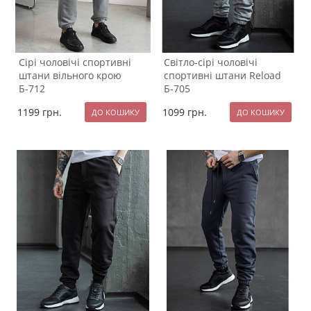
Сірі чоловічі спортивні
Світло-сірі чоловічі
штани вільного крою
спортивні штани Reload
Б-712
Б-705
1199
грн.
1099
грн.