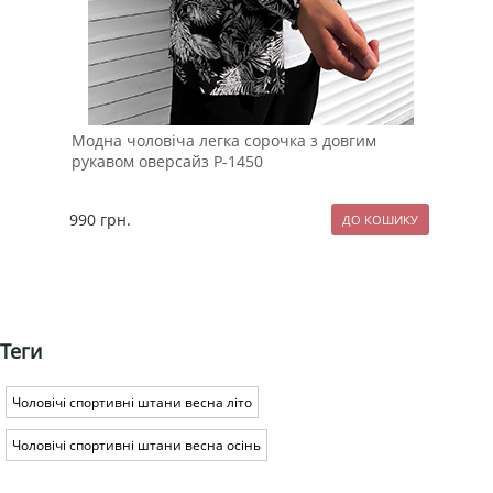
Модна чоловіча легка сорочка з довгим
Чол
рукавом оверсайз Р-1450
фут
990
грн.
124
Теги
Чоловічі спортивні штани весна літо
Чоловічі спортивні штани весна осінь