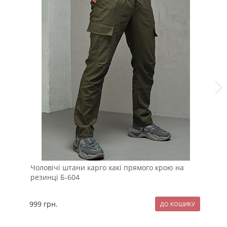
Чоловічі штани карго хакі прямого крою на
Чо
резинці Б-604
ки
999
грн.
12