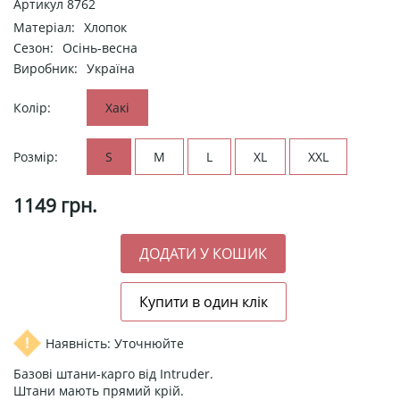
Артикул
8762
Матеріал:
Хлопок
Сезон:
Осінь-весна
Виробник:
Україна
Колір:
Хакі
Розмір:
S
M
L
XL
XXL
1149
грн.
Наявність: Уточнюйте
Базові штани-карго від Intruder.
Штани мають прямий крій.