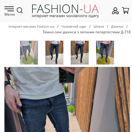
Меню
/
/
/
/
Інтернет-магазин Fashion-ua
Чоловічий одяг
Штани
Джинси
Темно сині джинси з легкими потертостями Д-718