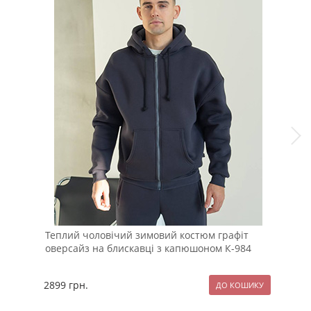
Теплий чоловічий зимовий костюм графіт
Бом
оверсайз на блискавці з капюшоном К-984
К-1
2899
грн.
189