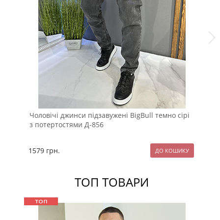
Чоловічі джинси підзавужені BigBull темно сірі
Те
з потертостями Д-856
1579
грн.
15
ТОП ТОВАРИ