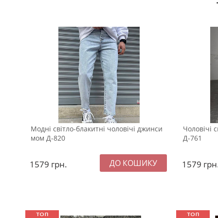
Модні світло-блакитні чоловічі джинси
Чоловічі 
мом Д-820
Д-761
1579
грн.
1579
грн