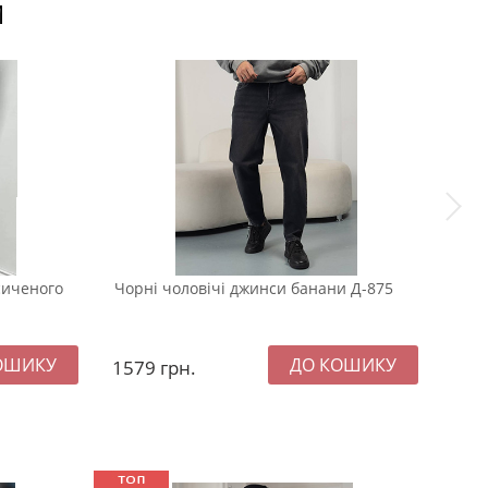
И
сиченого
Чорні чоловічі джинси банани Д-875
Темн
пот
1579
грн.
157