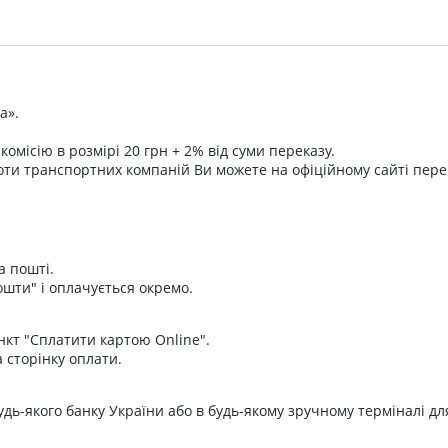
а».
омісію в розмірі 20 грн + 2% від суми переказу.
оти транспортних компаній Ви можете на офіційному сайті пере
а пошті.
ошти" і оплачується окремо.
нкт "Сплатити картою Online".
 сторінку оплати.
дь-якого банку України або в будь-якому зручному терміналі дл