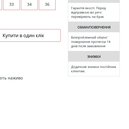
33
34
36
Гарантія якості. Перед
відправкою всі речі
перевіряють на брак
ОБМІН/ПОВЕРНЕННЯ
Безпроблемний обмін/
повернення протягом 14
днів після замовлення
ЗНИЖКИ
Додаткові знижки постійним
клієнтам.
ають наживо