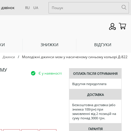
RU
UA
КИ
ЗНИЖКИ
ВІДГУКИ
/
Молодіжні джинси мом у насиченому синьому кольорі Д-822
Джинси
ОМУ
Є у наявності
ОПЛАТА ПІСЛЯ ОТРИМАННЯ
Відсутня передоплата
ДОСТАВКА
Безкоштовна доставка (або
знижка 100грн) при
замовленні від 2 позицій на
суму понад 3000 грн.
ГАРАНТІЯ