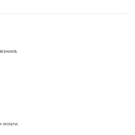
візників.
я оплати.