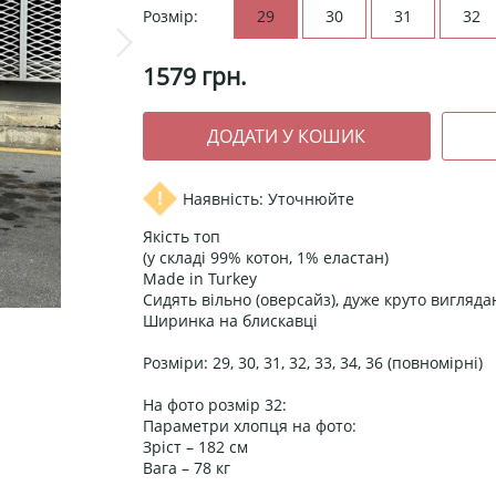
Розмір:
29
30
31
32
1579
грн.
Наявність: Уточнюйте
Якість топ
(у складі 99% котон, 1% еластан)
Made in Turkey
Сидять вільно (оверсайз), дуже круто вигляд
Ширинка на блискавці
Розміри: 29, 30, 31, 32, 33, 34, 36 (повномірні)
На фото розмір 32:
Параметри хлопця на фото:
Зріст – 182 см
Вага – 78 кг