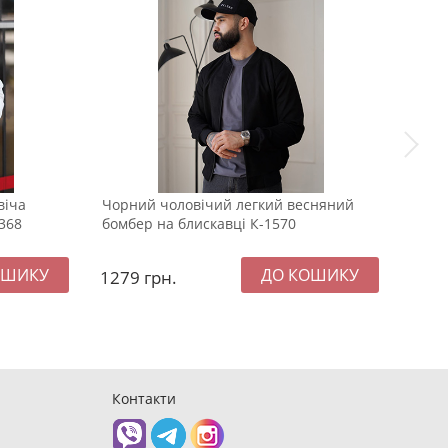
віча
Чорний чоловічий легкий весняний
Подо
368
бомбер на блискавці К-1570
пуху 
1279
грн.
289
Контакти