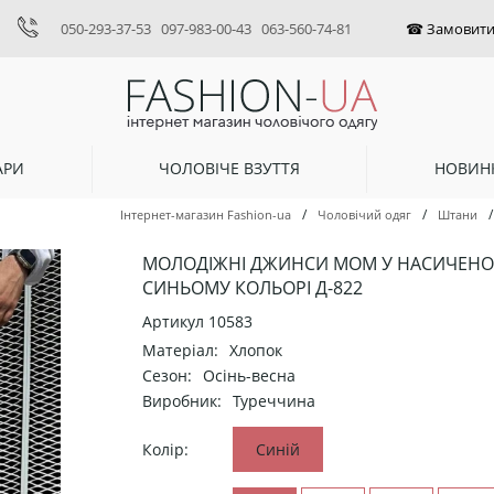
050-293-37-53
097-983-00-43
063-560-74-81
АРИ
ЧОЛОВІЧЕ ВЗУТТЯ
НОВИН
/
/
/
Інтернет-магазин Fashion-ua
Чоловічий одяг
Штани
МОЛОДІЖНІ ДЖИНСИ МОМ У НАСИЧЕН
СИНЬОМУ КОЛЬОРІ Д-822
Артикул
10583
Матеріал:
Хлопок
Сезон:
Осінь-весна
Виробник:
Туреччина
Колір:
Синій