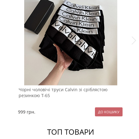
Чорні чоловічі труси Calvin зі сріблястою
Чо
резинкою Т-65
Т-
999
грн.
69
ТОП ТОВАРИ