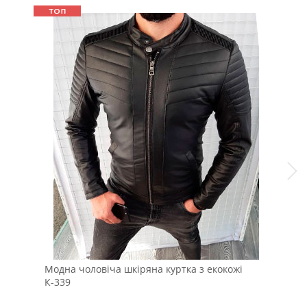
Модна чоловіча шкіряна куртка з екокожі
Чол
К-339
кор