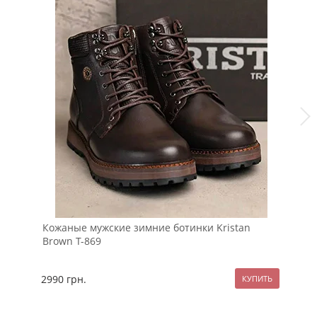
Кожаные мужские зимние ботинки Kristan
Те
Brown Т-869
бо
2990
грн.
29