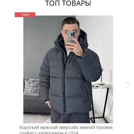
ТОП ТОВАРЫ
Короткий мужской оверсайз зимний пуховик
Теп
графит с капюшоном К-1514
пух