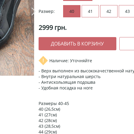
Размер:
40
41
42
43
2999
грн.
Наличие: Уточняйте
- Верх выполнен из высококачественной нат
- Внутри натуральная шерсть
- Антискользящая подошва
- Удобная посадка на ноге
Размеры 40-45
40 (26,5см)
41 (27см)
42 (28см)
43 (28,5см)
44 (29см)