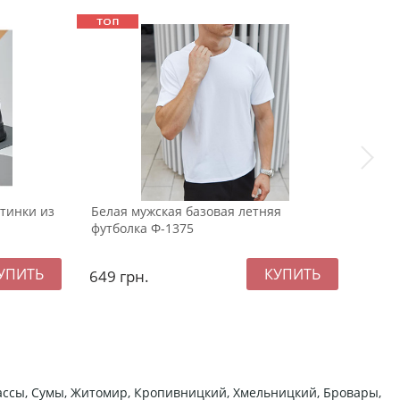
тинки из
Белая мужская базовая летняя
Черн
футболка Ф-1375
худи
649
грн.
249
ркассы, Сумы, Житомир, Кропивницкий, Хмельницкий, Бровары,