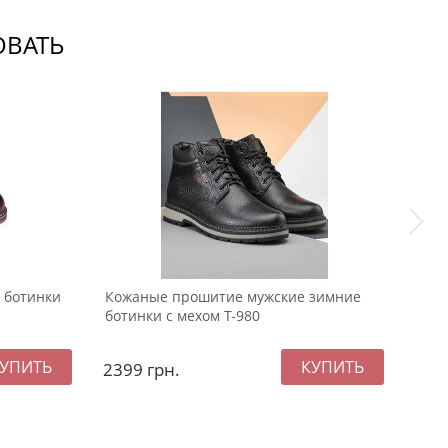
ОВАТЬ
 ботинки
Кожаные прошитие мужские зимние
Мужс
ботинки с мехом Т-980
нату
Т-97
2399
грн.
299