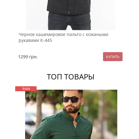
Черное кашемировое пальто с кожаными
Ка
рукавами К-445
ос
1299
грн.
16
ТОП ТОВАРЫ