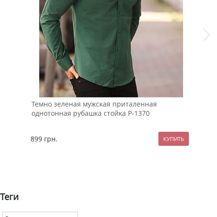
Темно зеленая мужская приталенная
Бел
однотонная рубашка стойка Р-1370
Ф-1
899
грн.
64
Теги