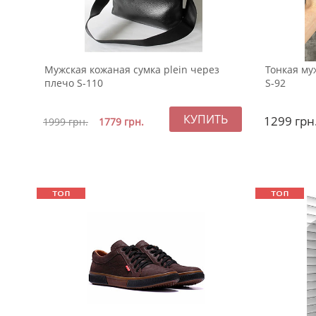
Мужская кожаная сумка plein через
Тонкая му
плечо S-110
S-92
1299
грн
1999
грн.
1779
грн.