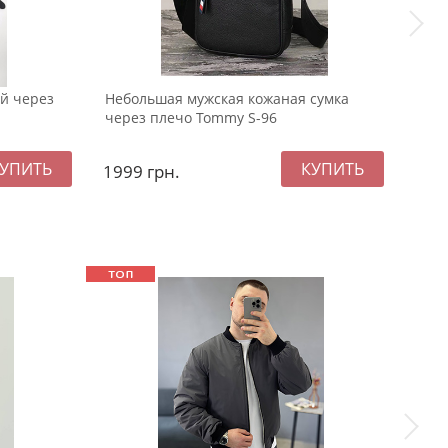
й через
Небольшая мужская кожаная сумка
Черн
через плечо Tommy S-96
S-11
1999
грн.
249