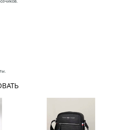
возчиков.
ты.
ОВАТЬ