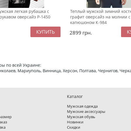
жская легкая рубашка с
Теплый мужской зимний кос
рукавом оверсайз Р-1450
графит оверсайз на молнии с
капюшоном К-984
2899
грн.
ры по всей Украине:
 Николаев, Мариуполь, Винница, Херсон, Полтава, Чернигов, Че
Каталог
Мужская одежда
Мужские аксессуары
размер
Мужская обувь
аказ
Новинки
вка
Скидки