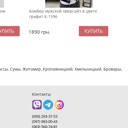
тюм
Бомбер мужской оверсайз в цвете
Деми
графит К-1596
курт
1890
грн.
229
ркассы, Сумы, Житомир, Кропивницкий, Хмельницкий, Бровары,
Контакты
(050) 293-37-53
(097) 983-00-43
(063) 560-74-81