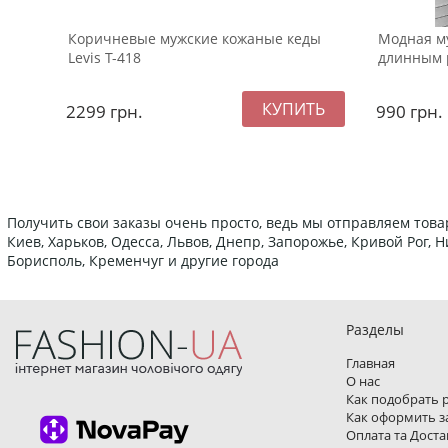
Коричневые мужские кожаные кеды
Модная му
Levis Т-418
длинным 
2299
грн.
990
грн.
Получить свои заказы очень просто, ведь мы отправляем това
Киев, Харьков, Одесса, Львов, Днепр, Запорожье, Кривой Рог,
Борисполь, Кременчуг и другие города
Разделы
Главная
О нас
Как подобрать 
Как оформить з
Оплата та Доста