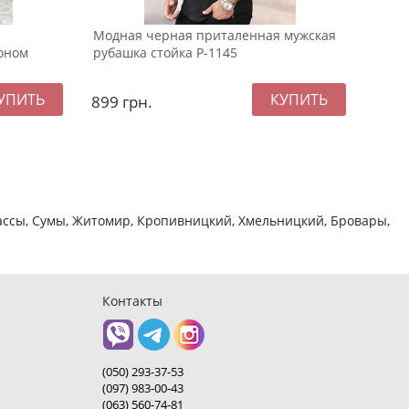
Модная черная приталенная мужская
Черн
оном
рубашка стойка Р-1145
штан
899
грн.
799
ркассы, Сумы, Житомир, Кропивницкий, Хмельницкий, Бровары,
Контакты
(050) 293-37-53
(097) 983-00-43
(063) 560-74-81