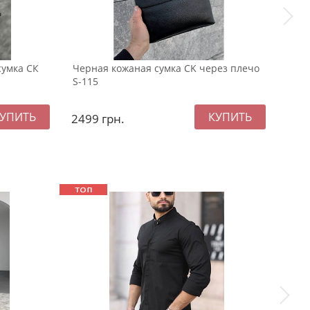
сумка СК
Черная кожаная сумка CK через плечо
Мужс
S-115
плеч
2499
грн.
179