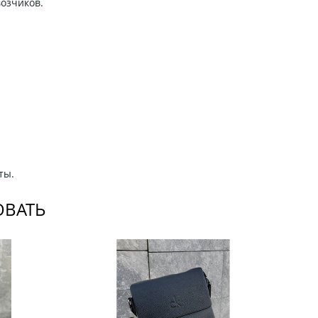
возчиков.
ты.
ОВАТЬ