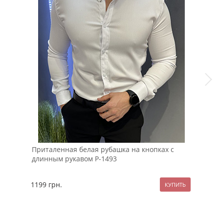
Приталенная белая рубашка на кнопках с
Чер
длинным рукавом Р-1493
Pob
1199
грн.
69