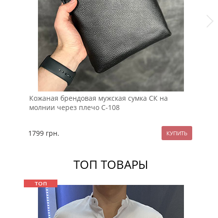
Кожаная брендовая мужская сумка СК на
Ко
молнии через плечо С-108
че
1799
грн.
15
ТОП ТОВАРЫ