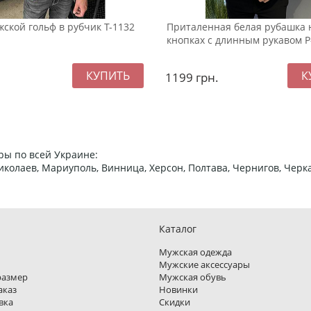
ской гольф в рубчик Т-1132
Приталенная белая рубашка 
кнопках с длинным рукавом Р
1199
грн.
ры по всей Украине:
 Николаев, Мариуполь, Винница, Херсон, Полтава, Чернигов, Че
Каталог
Мужская одежда
Мужские аксессуары
размер
Мужская обувь
аказ
Новинки
вка
Скидки