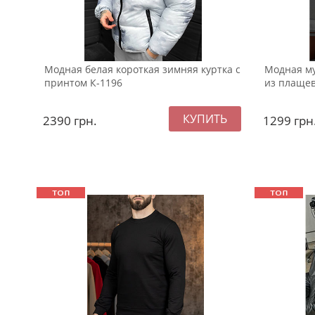
Модная белая короткая зимняя куртка с
Модная му
принтом К-1196
из плащев
2390
грн.
1299
грн