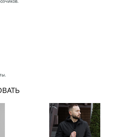
возчиков.
ты.
ОВАТЬ