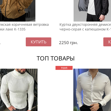
жская коричневая ветровка
Куртка двухсторонняя демис
ки лаке К-1335
черно-серая с капюшоном К-
.
2250
грн.
ТОП ТОВАРЫ