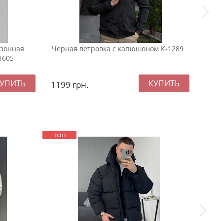
езонная
Черная ветровка с капюшоном К-1289
Чер
1605
бом
1199
грн.
147