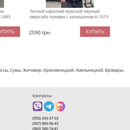
на
Теплый короткий мужской черный
Тепл
-1493
оверсайз пуховик с капюшоном К-1513
капю
2590
грн.
127
ркассы, Сумы, Житомир, Кропивницкий, Хмельницкий, Бровары,
Контакты
(050) 293-37-53
(097) 983-00-43
(063) 560-74-81