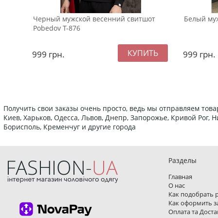
Черный мужской весенний свитшот
Белый муж
Pobedov Т-876
999
грн.
999
грн.
Получить свои заказы очень просто, ведь мы отправляем това
Киев, Харьков, Одесса, Львов, Днепр, Запорожье, Кривой Рог,
Борисполь, Кременчуг и другие города
Разделы
Главная
О нас
Как подобрать 
Как оформить з
Оплата та Доста