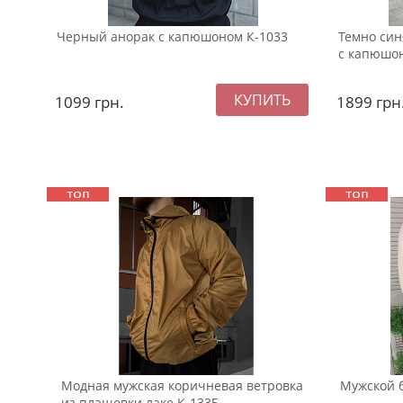
Черный анорак с капюшоном К-1033
Темно син
с капюшон
1099
грн.
1899
грн
Модная мужская коричневая ветровка
Мужской б
из плащевки лаке К-1335