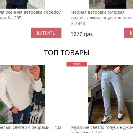
яя осенняя ветровка Pobedov
Черная ветровка мужская
ом К-1295
водоотталкивающая с капюш
К-1448
.
1379
грн.
ТОП ТОВАРЫ
елый свитер с ребрами Т-402
Мужские светло голубые джи
дырками Д-842