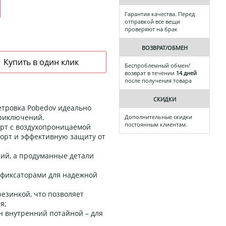
Гарантия качества. Перед
отправкой все вещи
проверяют на брак
ВОЗВРАТ/ОБМЕН
Беспроблемный обмен/
возврат в течении
14 дней
после получения товара
СКИДКИ
етровка Pobedov идеально
приключений.
Дополнительные скидки
постоянным клиентам.
рт с воздухопроницаемой
мфорт и эффективную защиту от
ий, а продуманные детали
 фиксаторами для надежной
резинкой, что позволяет
я;
ин внутренний потайной – для