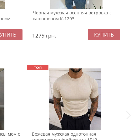
Черная мужская осенняя ветровка с
Мод
оном
капюшоном К-1293
отте
1279
грн.
129
нсы мом с
Бежевая мужская однотонная
Черн
трикотажная футболка Ф-1543
руба