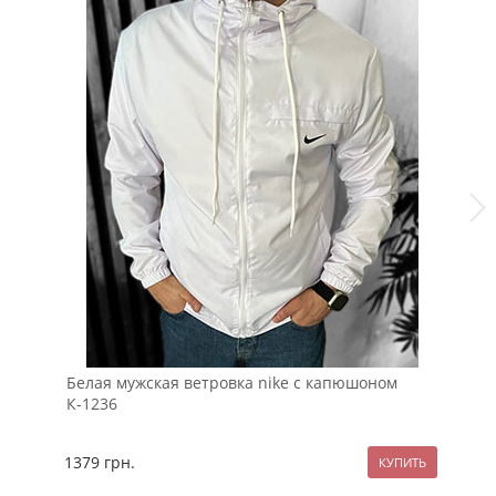
Белая мужская ветровка nike с капюшоном
Му
К-1236
с 
1379
грн.
13