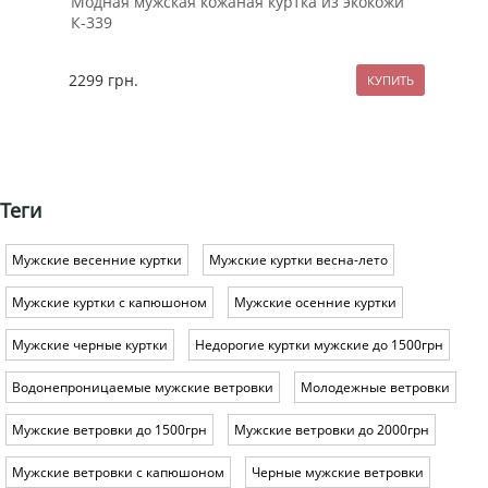
Модная мужская кожаная куртка из экокожи
При
К-339
дли
2299
грн.
119
Теги
Мужские весенние куртки
Мужские куртки весна-лето
Мужские куртки с капюшоном
Мужские осенние куртки
Мужские черные куртки
Недорогие куртки мужские до 1500грн
Водонепроницаемые мужские ветровки
Молодежные ветровки
Мужские ветровки до 1500грн
Мужские ветровки до 2000грн
Мужские ветровки с капюшоном
Черные мужские ветровки