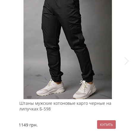
Штаны мужские котоновые карго черные на
Тем
липучках Б-598
кор
1149
грн.
107