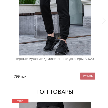
Черные мужские демисезонные джогеры Б-620
Ле
Б-
799
грн.
87
ТОП ТОВАРЫ