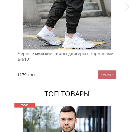
Черные мужские штаны джогеры с карманами
Те
Б-610
на
1179
грн.
10
ТОП ТОВАРЫ