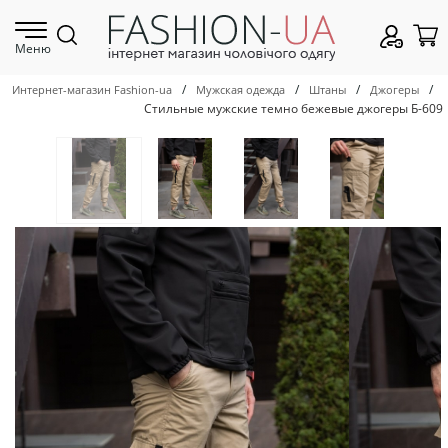
Меню
/
/
/
/
Интернет-магазин Fashion-ua
Мужская одежда
Штаны
Джогеры
Стильные мужские темно бежевые джогеры Б-609