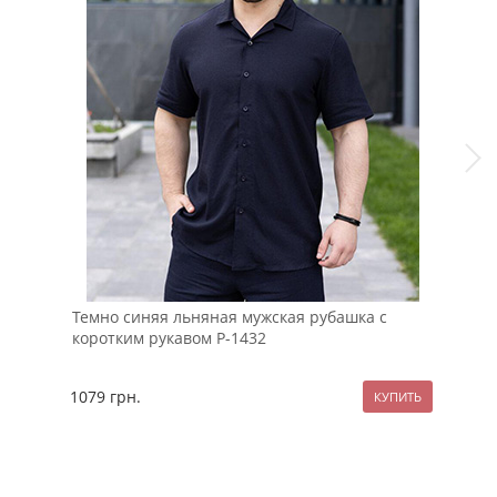
Темно синяя льняная мужская рубашка с
Теп
коротким рукавом Р-1432
пух
1079
грн.
259