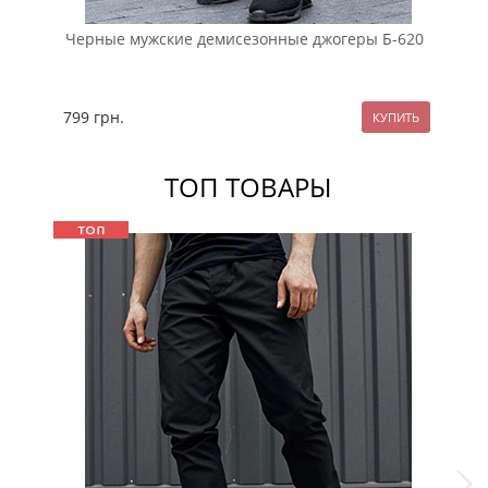
Черные мужские демисезонные джогеры Б-620
Се
ос
799
грн.
97
ТОП ТОВАРЫ