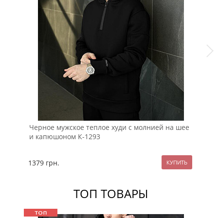
Черное мужское теплое худи с молнией на шее
Те
и капюшоном К-1293
1379
грн.
97
ТОП ТОВАРЫ