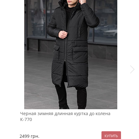
Черная зимняя длинная куртка до колена
Тем
К-770
кап
2499
грн.
129