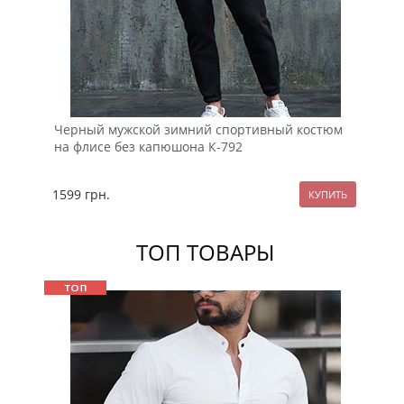
Черный мужской зимний спортивный костюм
Те
на флисе без капюшона К-792
ов
1599
грн.
23
ТОП ТОВАРЫ