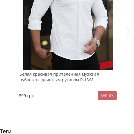
Белая красивая приталенная мужская
Зим
рубашка с длинным рукавом Р-1368
К-1
899
грн.
289
Теги