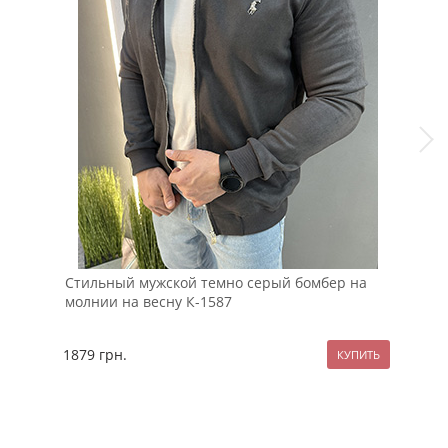
Стильный мужской темно серый бомбер на
Дем
молнии на весну К-1587
кап
1879
грн.
229