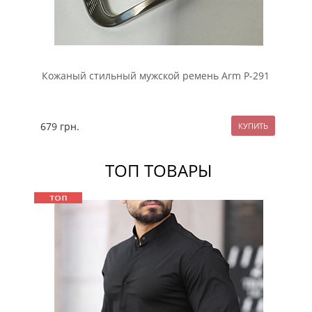
Кожаный стильный мужской ремень Arm Р-291
Мо
пр
679
грн.
49
ТОП ТОВАРЫ