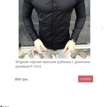
Модная черная мужская рубашка с длинным
Мод
рукавом Р-1014
рук
899
грн.
99