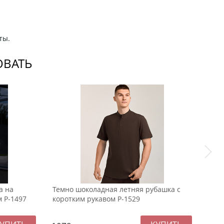
ты.
ОВАТЬ
а на
Темно шоколадная летняя рубашка с
Черн
м Р-1497
коротким рукавом Р-1529
коро