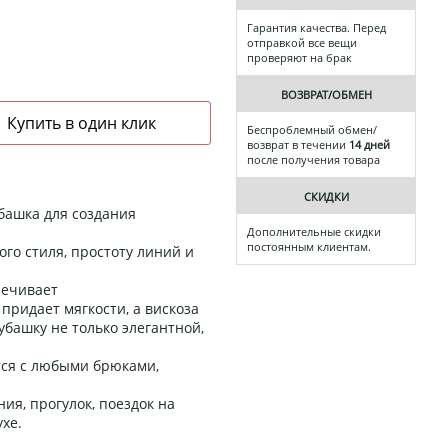
Гарантия качества. Перед
отправкой все вещи
проверяют на брак
ВОЗВРАТ/ОБМЕН
Беспроблемный обмен/
возврат в течении
14 дней
после получения товара
СКИДКИ
башка для создания
Дополнительные скидки
постоянным клиентам.
го стиля, простоту линий и
печивает
придает мягкости, а вискоза
рубашку не только элегантной,
тся с любыми брюками,
ия, прогулок, поездок на
хе.