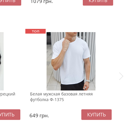
1079
грн.
107
урецкий
Белая мужская базовая летняя
Тепл
футболка Ф-1375
кост
649
грн.
139