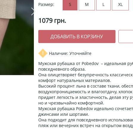
Размер:
S
M
L
XL
1079
грн.
Наличие: Уточняйте
Мужская рубашка от Pobedov – идеальная ру
повседневного образа.
Она олицетворяет безупречность классическо
комфорт натуральных материалов.
Высокий процент льна в составе ткани, обес
воздухопроницаемость и влагоотдачу, хлопок 
придает легкость и эластичность, делая эту 
но и чрезвычайно комфортной.
Мужская рубашка Pobedov идеально сочетае
джинсами или шортами.
Она подходит для повседневного использован
пляж или вечерних встреч на открытом возду