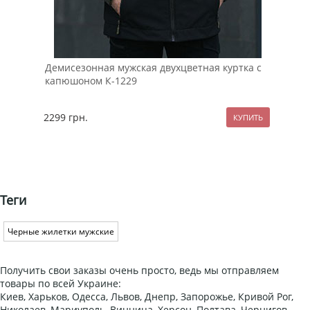
Демисезонная мужская двухцветная куртка с
Чер
капюшоном К-1229
руб
2299
грн.
89
Теги
Черные жилетки мужские
Получить свои заказы очень просто, ведь мы отправляем
товары по всей Украине:
Киев, Харьков, Одесса, Львов, Днепр, Запорожье, Кривой Рог,
Николаев, Мариуполь, Винница, Херсон, Полтава, Чернигов,