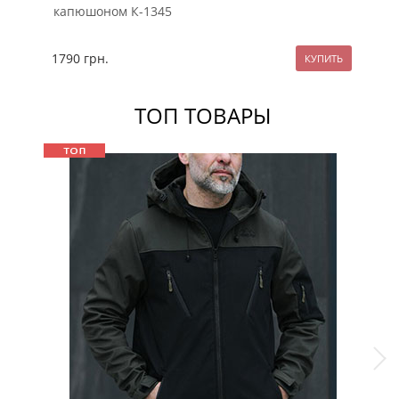
капюшоном К-1345
ка
1790
грн.
17
ТОП ТОВАРЫ