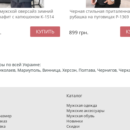
 мужской оверсайз зимний
Черная стильная приталенна
рафит с капюшоном К-1514
рубашка на пуговицах Р-1369
.
899
грн.
ры по всей Украине:
 Николаев, Мариуполь, Винница, Херсон, Полтава, Чернигов, Че
Каталог
Мужская одежда
Мужские аксессуары
размер
Мужская обувь
аказ
Новинки
вка
Скидки