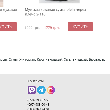
я мужская
Мужская кожаная сумка plein через
Модн
плечо S-110
экок
229
1999
грн.
1779
грн.
ркассы, Сумы, Житомир, Кропивницкий, Хмельницкий, Бровары,
Контакты
(050) 293-37-53
(097) 983-00-43
(063) 560-74-81