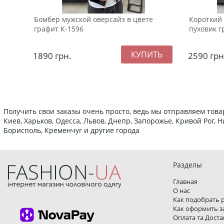
Бомбер мужской оверсайз в цвете
Короткий
графит К-1596
пуховик г
1890
грн.
2590
грн
Получить свои заказы очень просто, ведь мы отправляем това
Киев, Харьков, Одесса, Львов, Днепр, Запорожье, Кривой Рог,
Борисполь, Кременчуг и другие города
Разделы
Главная
О нас
Как подобрать 
Как оформить з
Оплата та Доста