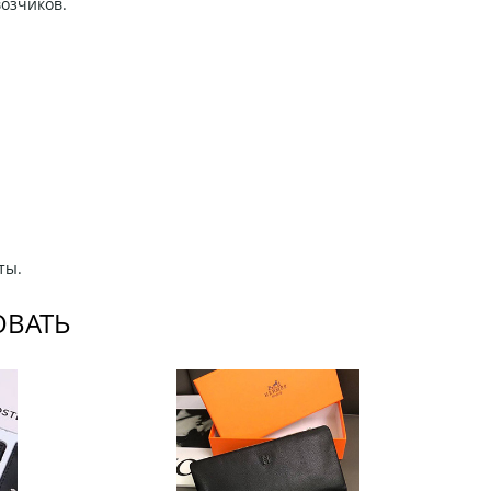
возчиков.
ты.
ОВАТЬ