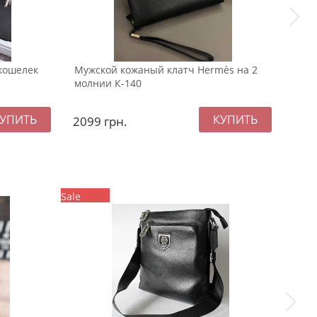
кошелек
Мужской кожаный клатч Hermès на 2
Чер
молнии К-140
коше
2099
грн.
159
Sale