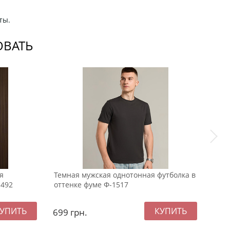
ты.
ОВАТЬ
я
Темная мужская однотонная футболка в
Свет
1492
оттенке фуме Ф-1517
лето
699
грн.
69