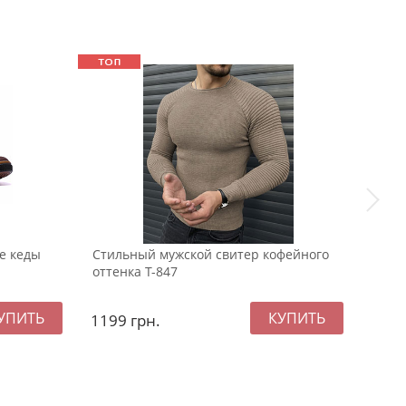
Sale
е кеды
Стильный мужской свитер кофейного
Утеп
оттенка Т-847
1199
грн.
1299