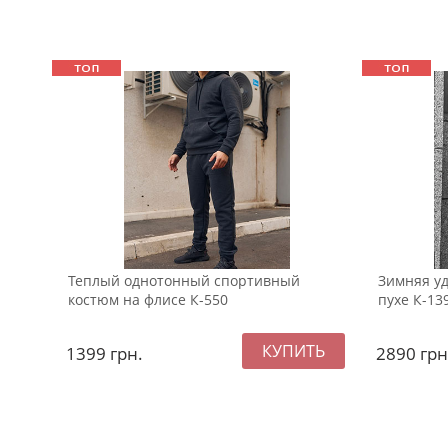
Теплый однотонный спортивный
Зимняя уд
костюм на флисе К-550
пухе К-13
1399
грн.
2890
грн