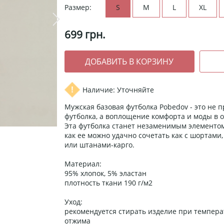
Размер:
S
M
L
XL
699
грн.
Наличие: Уточняйте
Мужская базовая футболка Pobedov - это не 
футболка, а воплощение комфорта и моды в 
Эта футболка станет незаменимым элементом
как ее можно удачно сочетать как с шортами
или штанами-карго.
Материал:
95% хлопок, 5% эластан
плотность ткани 190 г/м2
Уход:
рекомендуется стирать изделие при температ
отжима