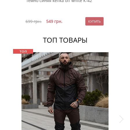
Темно синяя кепка off white К-42
699
грн.
549
грн.
ТОП ТОВАРЫ