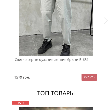
Светло серые мужские летние брюки Б-631
Че
1579
грн.
11
ТОП ТОВАРЫ