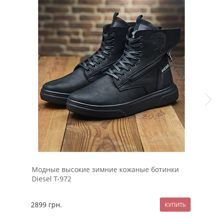
Модные высокие зимние кожаные ботинки
Чер
Diesel Т-972
Big
2899
грн.
157