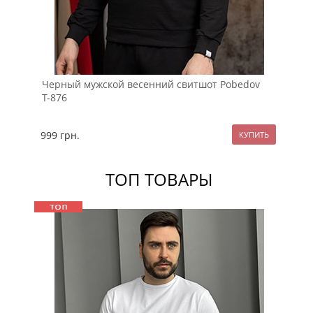
Черный мужской весенний свитшот Pobedov
Че
Т-876
св
999
грн.
12
ТОП ТОВАРЫ