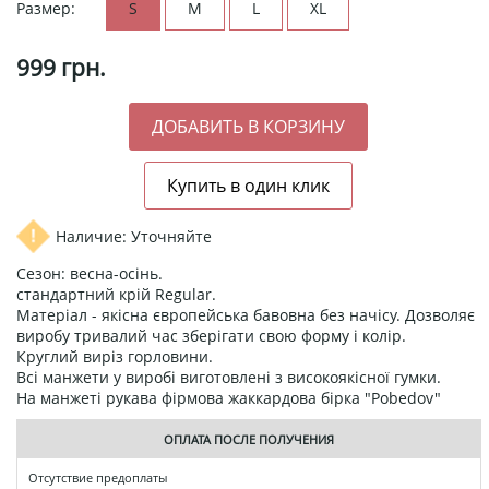
Размер:
S
M
L
XL
999
грн.
Наличие: Уточняйте
Сезон: весна-осінь.
стандартний крій Regular.
Матеріал - якісна європейська бавовна без начісу. Дозволяє
виробу тривалий час зберігати свою форму і колір.
Круглий виріз горловини.
Всі манжети у виробі виготовлені з високоякісної гумки.
На манжеті рукава фірмова жаккардова бірка "Pobedov"
ОПЛАТА ПОСЛЕ ПОЛУЧЕНИЯ
Отсутствие предоплаты