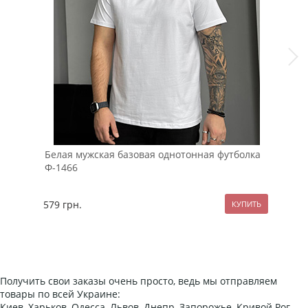
Белая мужская базовая однотонная футболка
Мод
Ф-1466
рук
579
грн.
99
Получить свои заказы очень просто, ведь мы отправляем
товары по всей Украине:
Киев, Харьков, Одесса, Львов, Днепр, Запорожье, Кривой Рог,